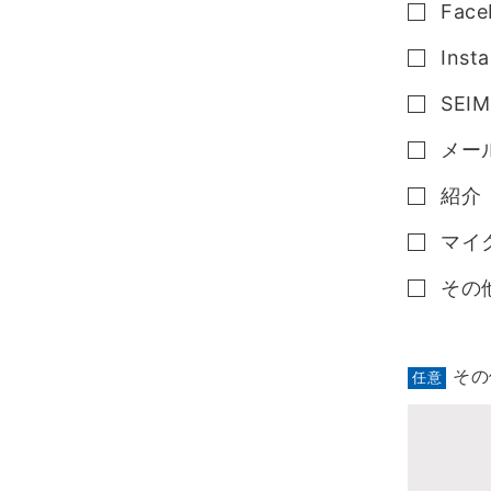
Face
Inst
SEI
メー
紹介
マイ
その
その
任意