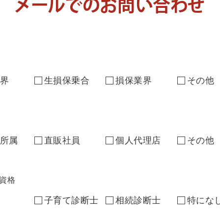
メールでのお問い合わせ
界
生損保乗合
損保業界
その他
所属
直販社員
個人代理店
その他
資格
子育て診断士
相続診断士
特にな