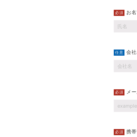
お名
必須
会社
任意
メー
必須
携帯
必須