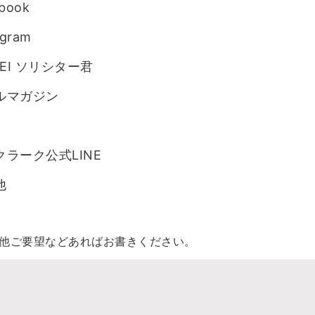
book
agram
MEI ソリシター君
ルマガジン
クラーク公式LINE
他
他ご要望などあればお書きください。