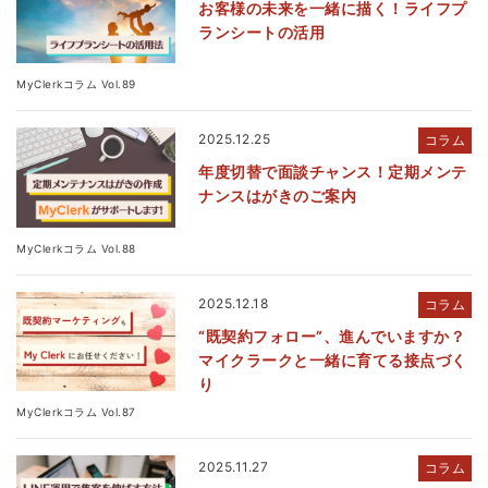
お客様の未来を一緒に描く！ライフプ
ランシートの活用
MyClerkコラム Vol.89
2025.12.25
コラム
年度切替で面談チャンス！定期メンテ
ナンスはがきのご案内
MyClerkコラム Vol.88
2025.12.18
コラム
“既契約フォロー”、進んでいますか？
マイクラークと一緒に育てる接点づく
り
MyClerkコラム Vol.87
2025.11.27
コラム