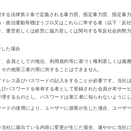
関する法律第２条で定義される暴力団、指定暴力団、指定暴
動・政治運動等標ぼうゴロ又はこれらに準ずる者（以下「反
持、運営若しくは経営に協力若しくは関与する等反社会的勢
断した場合
ド、会員としての地位、利用規約等に基づく権利若しくは義
、その他第三者の用に供することはできません。
アドレス及びパスワードの記入をすることが必要です。当社
及びパスワードを保有する者として登録された会員が本サー
管理するものとし、パスワードは第三者に知られないように
ワードの使用により、ユーザーに損害が生じた場合、ユーザ
等当社に届出ている内容に変更が生じた場合、速やかに当社