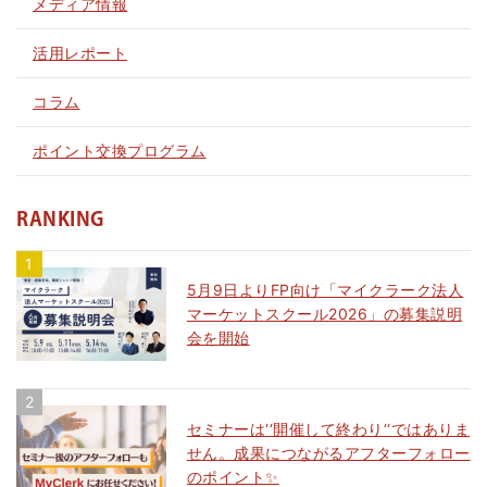
メディア情報
活用レポート
コラム
ポイント交換プログラム
RANKING
5月9日よりFP向け「マイクラーク法人
マーケットスクール2026」の募集説明
会を開始
セミナーは‘‘開催して終わり‘‘ではありま
せん。成果につながるアフターフォロー
のポイント✨