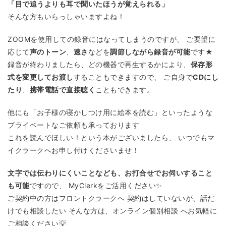
「目で追うよりも耳で聞いたほうが覚えられる」
そんな方もいらっしゃいますよね！
ZOOMを使用しての録音にはなってしまうのですが、 ご要望に
応じて
声のトーン
、
速さ
などを
調節しながら録音が可能
です★
録音が終わりましたら、どの機器で再生するかにより、
保存形
式を変更してお渡し
することもできますので、 ご自身で
CDにし
たり
、
携帯電話で直接聴く
こともできます。
他にも「お子様の寝かしつけ用に絵本を読む」といったような
プライベートなご依頼も承っております
これを読んでほしい！という本がございましたら、 いつでもマ
イクラークへお申し付けくださいませ！
文字では伝わりにくいことなども、お打合せでお伺いすること
も可能
ですので、 MyClerkをご活用ください✨
ご契約中の方はフロントクラークへ 契約はしていないが、話だ
けでも相談したい そんな方は、オンライン個別相談 へお気軽に
ご相談ください💡