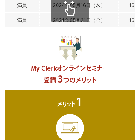
満員
2024年05月16日（木）
16：
満員
2024年05月31日（金）
16：
スクロールできます
My Clerkオンラインセミナー
3
受講
つのメリット
1
メリット