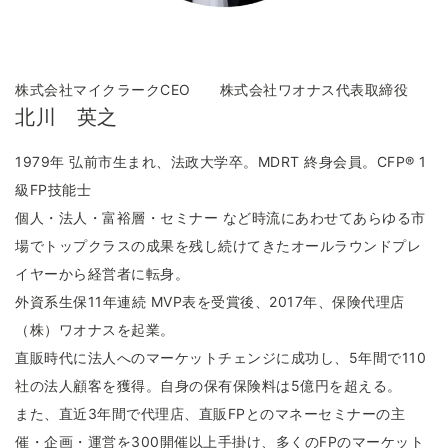
株式会社マイクラークCEO 株式会社ワオナス代表取締役
北川 英之
1979年 弘前市生まれ、法政大学卒。MDRT 終身会員。CFP® 1
級FP技能士
個人・法人・富裕層・セミナー など時流にあわせてあらゆる市
場でトップクラスの成果を残し続けてきたオールラウンドプレ
イヤーから経営者に転身。
外資系生保11年連続 MVP表を受賞後、2017年、保険代理店
（株）ワオナスを起業。
直販時代に法人へのマーケットチェンジに成功し、5年間で110
社の法人顧客を獲得。自身の保有保険料は5億円を超える。
また、直近3年間で代理店、直販FPとのマネーセミナーの主
催・企画・運営を300開催以上手掛け、多くのFPのマーケット