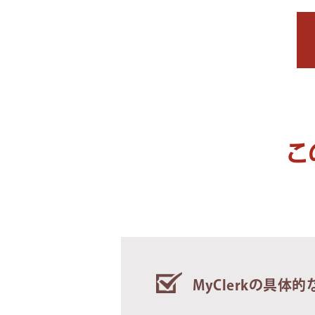
こ
MyClerkの具体