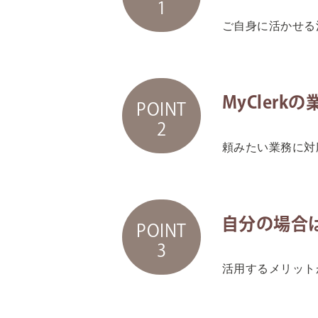
1
ご自身に活かせる
MyCler
POINT
2
頼みたい業務に対
自分の場合
POINT
3
活用するメリット