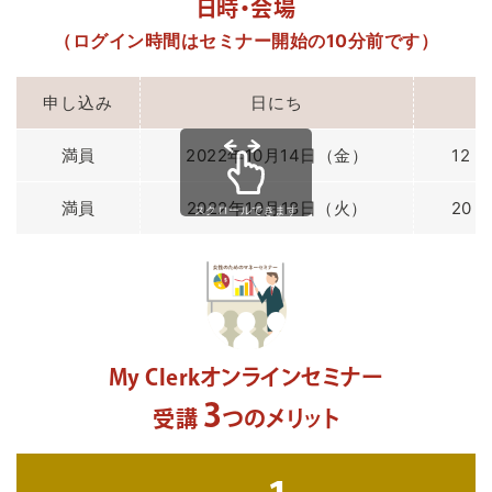
日時・会場
（ログイン時間はセミナー開始の10分前です）
申し込み
日にち
満員
2022年10月14日（金）
12：
満員
2022年10月18日（火）
20：
スクロールできます
My Clerkオンラインセミナー
3
受講
つのメリット