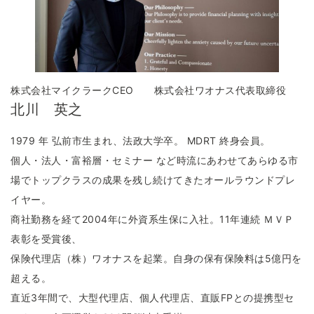
株式会社マイクラークCEO 株式会社ワオナス代表取締役
北川 英之
1979 年 弘前市生まれ、法政大学卒。 MDRT 終身会員。
個人・法人・富裕層・セミナー など時流にあわせてあらゆる市
場でトップクラスの成果を残し続けてきたオールラウンドプレ
イヤー。
商社勤務を経て2004年に外資系生保に入社。11年連続 ＭＶＰ
表彰を受賞後、
保険代理店（株）ワオナスを起業。自身の保有保険料は5億円を
超える。
直近3年間で、大型代理店、個人代理店、直販FPとの提携型セ