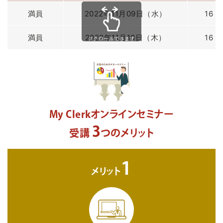
満員
2022年11月09日（水）
16：
満員
2022年11月10日（木）
16：
スクロールできます
My Clerkオンラインセミナー
3
受講
つのメリット
1
メリット