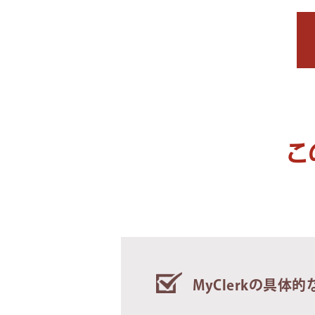
こ
MyClerkの具体