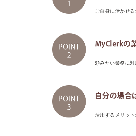
1
ご自身に活かせる
MyCler
POINT
2
頼みたい業務に対
自分の場合
POINT
3
活用するメリット