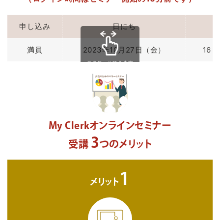
申し込み
日にち
満員
2023年10月27日（金）
16：
スクロールできます
My Clerkオンラインセミナー
3
受講
つのメリット
1
メリット