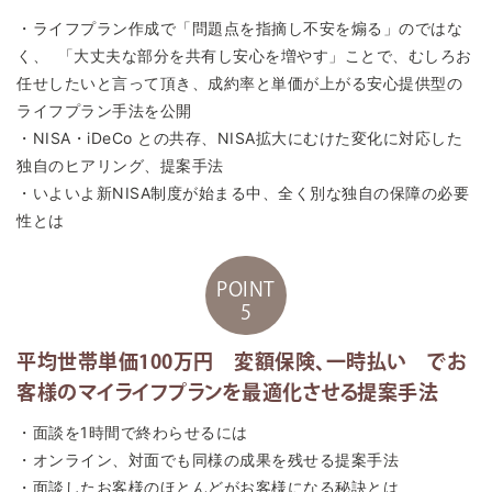
・ライフプラン作成で「問題点を指摘し不安を煽る」のではな
く、 「大丈夫な部分を共有し安心を増やす」ことで、むしろお
任せしたいと言って頂き、成約率と単価が上がる安心提供型の
ライフプラン手法を公開
・NISA・iDeCo との共存、NISA拡大にむけた変化に対応した
独自のヒアリング、提案手法
・いよいよ新NISA制度が始まる中、全く別な独自の保障の必要
性とは
POINT
5
平均世帯単価100万円 変額保険、一時払い でお
客様のマイライフプランを最適化させる提案手法
・面談を1時間で終わらせるには
・オンライン、対面でも同様の成果を残せる提案手法
・面談したお客様のほとんどがお客様になる秘訣とは