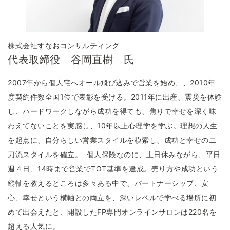
株式会社すなおコンサルティング
代表取締役 谷岡直樹 氏
2007年から個人宅へオール飛び込みで営業を始め、、2010年
度契約件数全国1位で表彰を受ける。2011年に出産、震災を体験
し、ハードワークしながら成功を得ても、焦りで幸せを深く味
わえてないことを実感し、10年以上心理学を学ぶ。理想の人生
を起点に、自分らしい営業スタイルを模索し、成功と幸せの二
刀流スタイルを確立。 個人保険なのに、土日休みながら、平日
週４日、14時まで営業でTOT基準を達成。売り方や成功という
縦軸を教えるところは多々ある中で、パートナーシップ、安
心、幸せという横軸との両立を、深いレベルで学べる場所に初
めて出会えたと、開設したFP専門オンラインサロンは220名を
超える人気に。