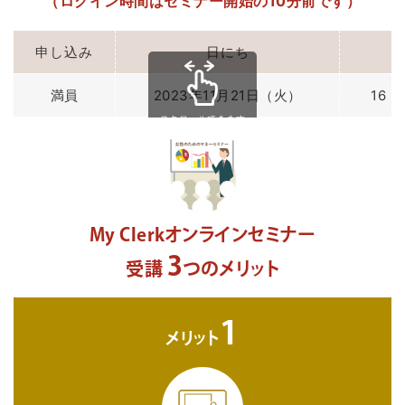
（ログイン時間はセミナー開始の10分前です）
申し込み
日にち
満員
2023年11月21日（火）
16：
スクロールできます
My Clerkオンラインセミナー
3
受講
つのメリット
1
メリット