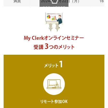
満員
2024年01月22日（月）
16：
スクロールできます
My Clerkオンラインセミナー
3
受講
つのメリット
1
メリット
リモート参加OK