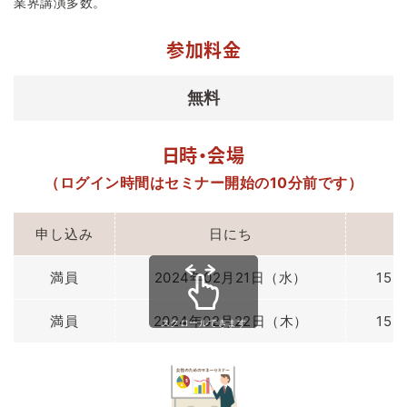
業界講演多数。
参加料金
無料
日時・会場
（ログイン時間はセミナー開始の10分前です）
申し込み
日にち
満員
2024年02月21日（水）
15：
満員
2024年02月22日（木）
15：
スクロールできます