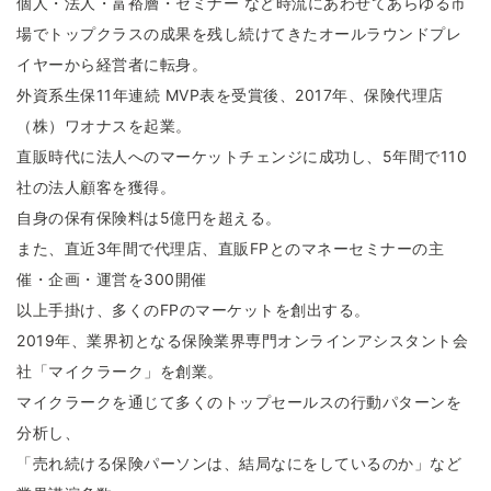
個人・法人・富裕層・セミナー など時流にあわせてあらゆる市
場でトップクラスの成果を残し続けてきたオールラウンドプレ
イヤーから経営者に転身。
外資系生保11年連続 MVP表を受賞後、2017年、保険代理店
（株）ワオナスを起業。
直販時代に法人へのマーケットチェンジに成功し、5年間で110
社の法人顧客を獲得。
自身の保有保険料は5億円を超える。
また、直近3年間で代理店、直販FPとのマネーセミナーの主
催・企画・運営を300開催
以上手掛け、多くのFPのマーケットを創出する。
2019年、業界初となる保険業界専門オンラインアシスタント会
社「マイクラーク」を創業。
マイクラークを通じて多くのトップセールスの行動パターンを
分析し、
「売れ続ける保険パーソンは、結局なにをしているのか」など