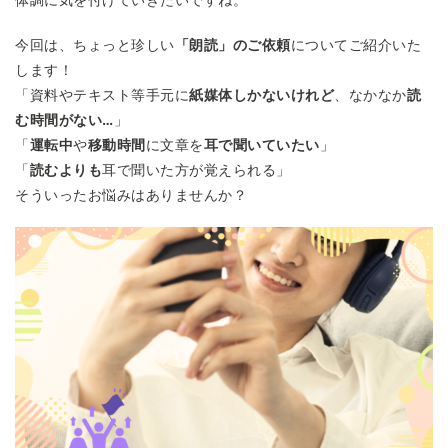
今回は、ちょっと珍しい
「朗読」のご依頼
についてご紹介いた
します！
「資料やテキスト等手元に
紙媒体しかないけれど
、なかなか
読
む時間がない…
」
「
運転中
や
移動時間
に文章を
耳で聞いていたい
」
「
読むよりも
耳で聞いた方が覚えられる」
そういったお悩みはありませんか？