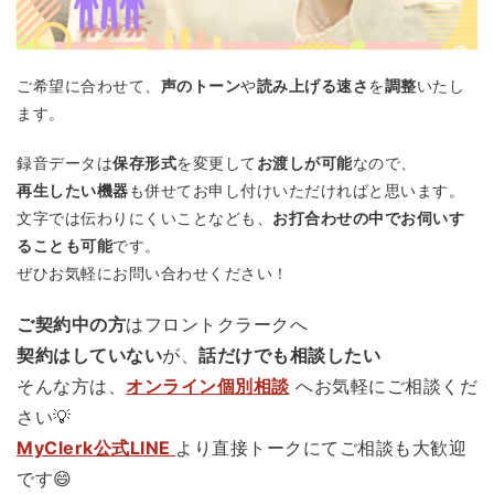
ご希望に合わせて、
声のトーン
や
読み上げる速さ
を
調整
いたし
ます。
録音データは
保存形式
を変更して
お渡しが可能
なので、
再生したい機器
も併せてお申し付けいただければと思います。
文字では伝わりにくいことなども、
お打合わせの中でお伺いす
ることも可能
です。
ぜひお気軽にお問い合わせください！
ご契約中の方
はフロントクラークへ
契約はしていない
が、
話だけでも相談したい
そんな方は、
オンライン個別相談
へお気軽にご相談くだ
さい💡
MyClerk公式LINE
より直接トークにてご相談も大歓迎
です😄