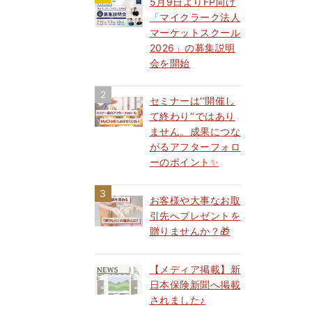
5月9日よりFP向け
「マイクラーク法人
マーケットスクール
2026」の募集説明
会を開始
セミナーは‘‘開催し
て終わり‘‘ではあり
ません。成果につな
がるアフターフォロ
ーのポイント✨
お客様や大事なお取
引先へプレゼントを
贈りませんか？🎁
【メディア掲載】新
日本保険新聞へ掲載
されました♪