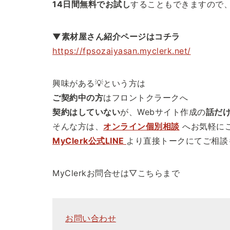
14日間無料でお試し
することもできますので
▼素材屋さん紹介ページはコチラ
https://fpsozaiyasan.myclerk.net/
興味がある💡という方は
ご契約中の方
はフロントクラークへ
契約はしていない
が、Webサイト作成の
話だ
そんな方は、
オンライン個別相談
へお気軽にご
MyClerk公式LINE
より直接トークにてご相談
MyClerkお問合せは▽こちらまで
お問い合わせ