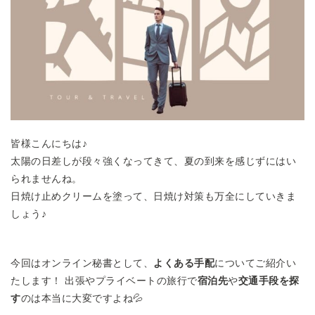
皆様こんにちは♪
太陽の日差しが段々強くなってきて、夏の到来を感じずにはい
られませんね。
日焼け止めクリームを塗って、日焼け対策も万全にしていきま
しょう♪
今回はオンライン秘書として、
よくある手配
についてご紹介い
たします！ 出張やプライベートの旅行で
宿泊先
や
交通手段を探
す
のは本当に大変ですよね💦