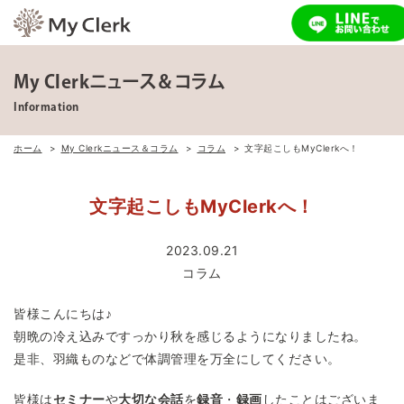
My Clerkニュース＆コラム
Information
ホーム
My Clerkニュース＆コラム
コラム
文字起こしもMyClerkへ！
文字起こしもMyClerkへ！
2023.09.21
コラム
皆様こんにちは♪
朝晩の冷え込みですっかり秋を感じるようになりましたね。
是非、羽織ものなどで体調管理を万全にしてください。
皆様は
セミナー
や
大切な会話
を
録音
・
録画
したことはございま