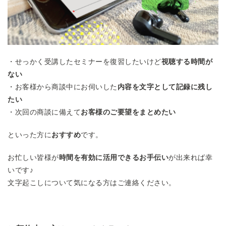
・せっかく受講したセミナーを復習したいけど
視聴する時間が
ない
・お客様から商談中にお伺いした
内容を文字として記録に残し
たい
・次回の商談に備えて
お客様のご要望をまとめたい
といった方に
おすすめ
です。
お忙しい皆様が
時間を有効に活用できるお手伝い
が出来れば幸
いです♪
文字起こしについて気になる方はご連絡ください。