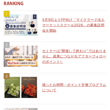
RANKING
5月9日よりFP向け「マイクラーク法人
マーケットスクール2026」の募集説明
会を開始
セミナーは‘‘開催して終わり‘‘ではありま
せん。成果につながるアフターフォロー
のポイント✨
残ったお時間・ポイント交換プログラム
について