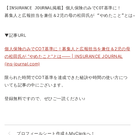
【INSURANCE JOURNAL掲載】個人保険のみでCOT基準に！

募集人と広報担当を兼任＆2児の母の松田氏が “やめたこと”とは―
▼記事URL
個人保険のみでCOT基準に！募集人と広報担当を兼任＆2児の母
の松田氏が “やめたこと”とは―― | INSURANCE JOURNAL
(ins-journal.com)
限られた時間でCOT基準を達成できた秘訣や時間の使い方につ
いても記事の中にございます。
登録無料ですので、ぜひご一読ください♪
プロフィールシート作成もMyClerkへ！