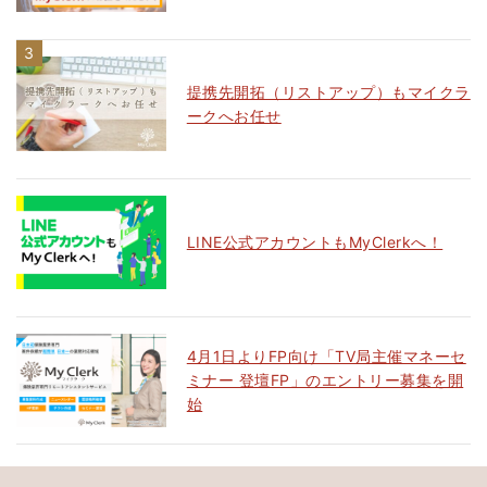
提携先開拓（リストアップ）もマイクラ
ークへお任せ
LINE公式アカウントもMyClerkへ！
4月1日よりFP向け「TV局主催マネーセ
ミナー 登壇FP」のエントリー募集を開
始