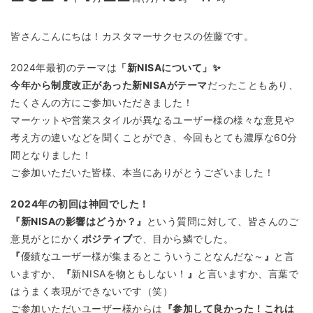
皆さんこんにちは！カスタマーサクセスの佐藤です。
2024年最初のテーマは
「新NISAについて」✨
今年から制度改正があった新NISAがテーマ
だったこともあり、
たくさんの方にご参加いただきました！
マーケットや営業スタイルが異なるユーザー様の様々な意見や
考え方の違いなどを聞くことができ、今回もとても濃厚な60分
間となりました！
ご参加いただいた皆様、本当にありがとうございました！
2024年の初回は神回でした！
『新NISAの影響はどうか？』
という質問に対して、皆さんのご
意見がとにかく
ポジティブ
で、目から鱗でした。
『
優績なユーザー様が集まるとこういうことなんだな～
』
と言
いますか、
『
新NISAを物ともしない！
』
と言いますか、言葉で
はうまく表現ができないです（笑）
ご参加いただいユーザー様からは
『参加して良かった！これは