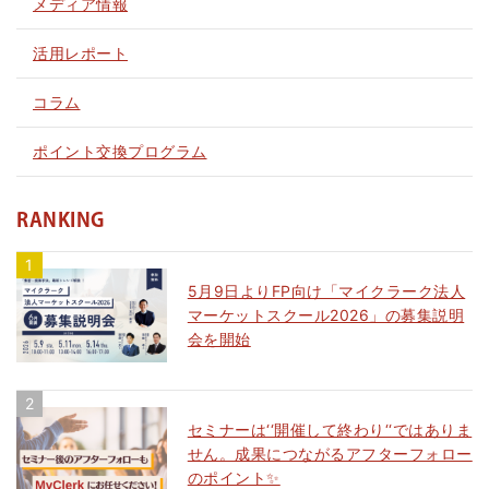
メディア情報
活用レポート
コラム
ポイント交換プログラム
RANKING
5月9日よりFP向け「マイクラーク法人
マーケットスクール2026」の募集説明
会を開始
セミナーは‘‘開催して終わり‘‘ではありま
せん。成果につながるアフターフォロー
のポイント✨