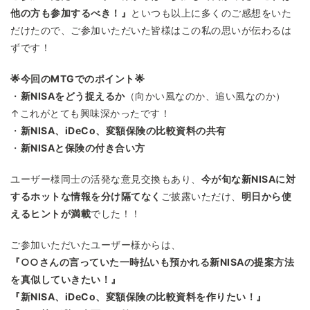
他の方も参加するべき！』
といつも以上に多くのご感想をいた
だけたので、ご参加いただいた皆様はこの私の思いが伝わるは
ずです！
🌟今回のMTGでのポイント🌟
・
新NISAをどう捉えるか
（向かい風なのか、追い風なのか）
↑これがとても興味深かったです！
・
新NISA、iDeCo、変額保険の比較資料の共有
・
新NISAと保険の付き合い方
ユーザー様同士の活発な意見交換もあり、
今が旬な新NISAに対
するホットな情報を分け隔てなく
ご披露いただけ、
明日から使
えるヒントが満載
でした！！
ご参加いただいたユーザー様からは、
『○○さんの言っていた一時払いも預かれる新NISAの提案方法
を真似していきたい！』
『新NISA、iDeCo、変額保険の比較資料を作りたい！』