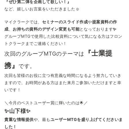
『ぜひ第二弾を企画して欲しい！』
など、嬉しいお言葉をいただきました☺
マイクラークでは、
セミナーのスライド作成
や
提案資料の作
成
、
お持ちの資料のデザイン変更も可能
となっております
✨
グループMTGで使用した比較資料について気になる方はフロン
トクラークまでご連絡ください！
『士業提
次回のグループMTGのテーマは
携』
です。
次回も皆様のお役に立つ有意義な時間になるよう努力していき
ますので、お時間がある方はまた来月ご参加いただけますと幸
いです！
＼今月のベストユーザー賞に輝いたのは🌟／
✨山下様✨
貴重な情報提供
や、最も
ユーザーMTGを盛り上げてくださいま
した！