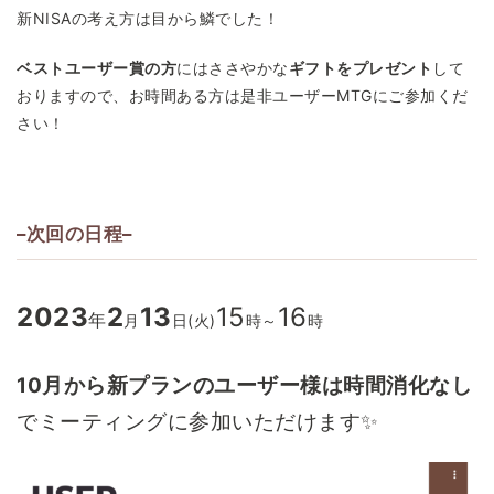
新NISAの考え方は目から鱗でした！
ベストユーザー賞の方
にはささやかな
ギフトをプレゼント
して
おりますので、お時間ある方は是非ユーザーMTGにご参加くだ
さい！
–次回の日程–
2023
2
13
15
16
年
月
日(火)
時～
時
10月から新プランのユーザー様は時間消化なし
でミーティングに参加いただけます✨