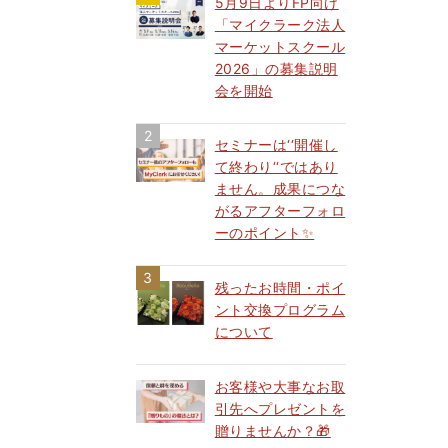
5月9日よりFP向け
「マイクラーク法人
マーケットスクール
2026」の募集説明
会を開始
セミナーは‘‘開催し
て終わり‘‘ではあり
ません。成果につな
がるアフターフォロ
ーのポイント✨
残ったお時間・ポイ
ント交換プログラム
について
お客様や大事なお取
引先へプレゼントを
贈りませんか？🎁